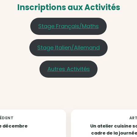
Inscriptions aux Activités
Stage Français/Maths
Stage Italien/Allemand
Autres Activités
CÉDENT
ART
e décembre
Un atelier cuisine s
cadre de la journ