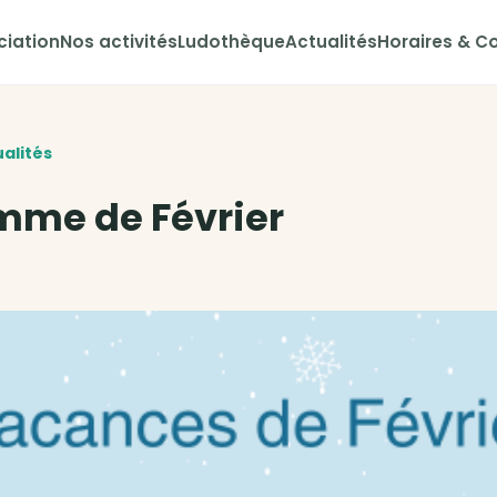
ciation
Nos activités
Ludothèque
Actualités
Horaires & C
ualités
mme de Février